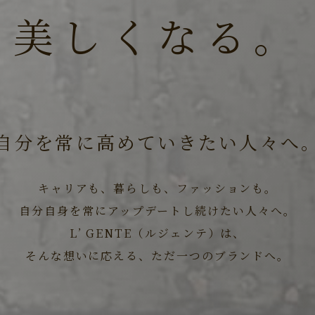
美しくなる。
自分を常に
高めていきたい人々へ
キャリアも、暮らしも、
ファッションも。
トップ
TOP /
自分自身を常に
アップデートし続けたい人々へ。
横濱馬車道
POSITION /
L’ GENTE（ルジェンテ）は、
そんな想いに応える、
ただ一つのブランドへ。
交通
ACCESS /
住環境
LOCATION /
デザイン
DESIGN /