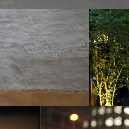
間取り
PLAN /
モデルルーム
MODEL ROOM /
住宅品質
LIFE QUALITY /
ルジェンテプラス
L'GENTE+ /
資産性
ASSET VALUE /
全邸完成後販売
MERIT /
住むほどに、美しくなる。
BRAND /